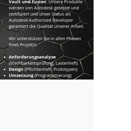
Vault und Fusion
. Unsere Produkte
werden von Autodesk getestet und
zertifiziert und unser Status als
Autodesk Authorized Developer
garantiert die Qualität unserer Arbeit.
Wir unterstützen Sie in allen Phasen
Ihres Projekts:
Anforderungsanalyse
(Machbarkeitsprüfung, Lastenheft)
Design
(Pflichtenheft, Prototypen)
Umsetzung
(Programmierung)
Test
(Unit- und System-Tests)
Veröffentlichung
(Inbetriebnahme
der Software)
Instandhaltung
(Mitarbeiterschulungen / Support)
Programmierschulungen für CAD
Programmierschnittstellen